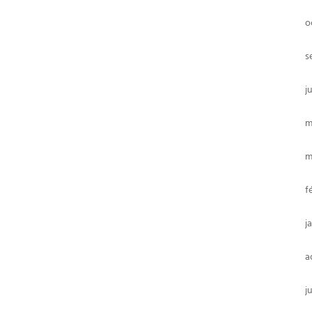
o
s
j
m
m
f
j
a
j