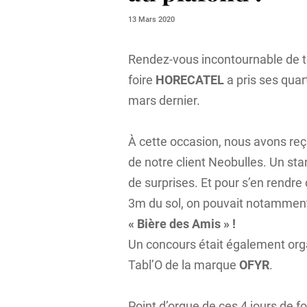
13 Mars 2020
Rendez-vous incontournable de t
foire
HORECATEL
a pris ses qua
mars dernier.
À cette occasion, nous avons reçu
de notre client Neobulles. Un sta
de surprises. Et pour s’en rendre 
3m du sol, on pouvait notamment
« Bière des Amis » !
Un concours était également orga
Tabl’O de la marque
OFYR
.
Point d’orgue de ces 4 jours de f