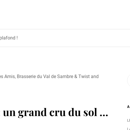
plafond !
A
 un grand cru du sol …
L
L