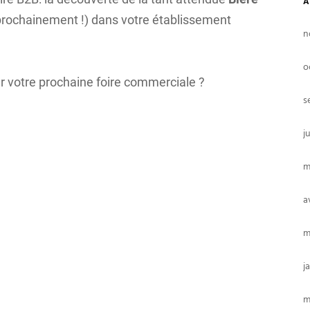
A
 prochainement !) dans votre établissement
n
o
ur votre prochaine foire commerciale ?
s
j
m
a
m
j
m