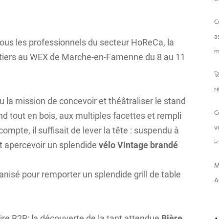
C
a
ous les professionnels du secteur HoReCa, la
m
rtiers au WEX de Marche-en-Famenne du 8 au 11

r
 la mission de concevoir et théâtraliser le stand
C
nd tout en bois, aux multiples facettes et rempli
v
compte, il suffisait de lever la tête : suspendu à

 apercevoir un splendide
vélo Vintage brandé
M
nisé pour remporter un splendide grill de table
A
oire B2B: la découverte de la tant attendue
Bière